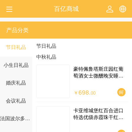
百亿商城
中文
产品分类
English
节日礼品
节日礼品
中秋礼品
小生日礼品
豪特佩鲁塔斯庄园红葡
萄酒女士微醺晚安睡眠
红酒半甜型(单支)
婚庆礼品
698.
￥
00
会议礼品
卡亚维城堡红百合进口
特选优级赤霞珠干红红
法国波尔多红酒系列礼品
葡萄酒(单支)