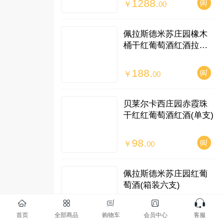
1288.
￥
00
佩拉斯德米苏庄园橡木
桶干红葡萄酒红酒拉菲
口感低度数(单支)
188.
￥
00
贝莱尔卡西庄园赤霞珠
干红红葡萄酒红酒(单支)
98.
￥
00
佩拉斯德米苏庄园红葡
萄酒(箱装六支)
899.
￥
00
首页
全部商品
购物车
会员中心
客服