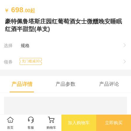
698
￥
.00
起
豪特佩鲁塔斯庄园红葡萄酒女士微醺晚安睡眠
红酒半甜型(单支)
选择
规格
无门槛减30
领券
产品详情
产品参数
产品评论
加入购物车
立即购买
首页
客服
购物车